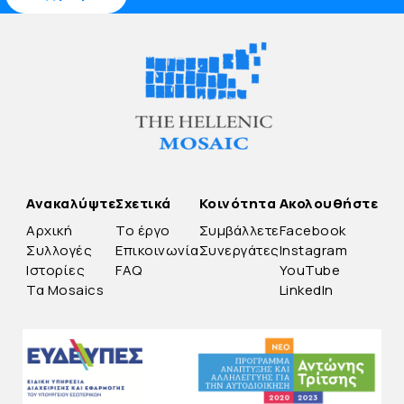
Ανακαλύψτε
Σχετικά
Κοινότητα
Ακολουθήστε
Αρχική
Το έργο
Συμβάλλετε
Facebook
Συλλογές
Επικοινωνία
Συνεργάτες
Instagram
Ιστορίες
FAQ
YouTube
Τα Mosaics
LinkedIn