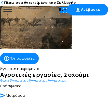
Πίσω στα Αντικείμενα της Συλλογής
EL
Ανέβαστε
Μετάβαση
στο
περιεχόμενο
Πληροφορίες
Άγνωστη ημερομηνία
Αγροτικές εργασίες, Σοχούμι
Φωτ:
ΆγνωστοςΆγνωστοςΆγνωστος
Πρόσφυγες
Μοιράσου