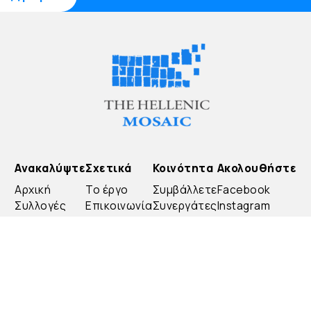
Ανακαλύψτε
Σχετικά
Κοινότητα
Ακολουθήστε
Αρχική
Το έργο
Συμβάλλετε
Facebook
Συλλογές
Επικοινωνία
Συνεργάτες
Instagram
Ιστορίες
FAQ
YouTube
Τα Mosaics
LinkedIn