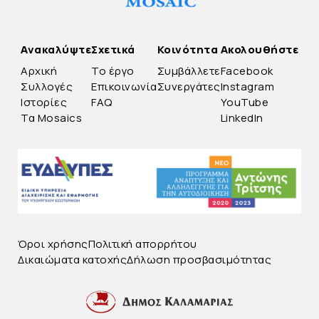
Ανακαλύψτε
Σχετικά
Κοινότητα
Ακολουθήστε
Αρχική
Το έργο
Συμβάλλετε
Facebook
Συλλογές
Επικοινωνία
Συνεργάτες
Instagram
Ιστορίες
FAQ
YouTube
Τα Mosaics
LinkedIn
Όροι χρήσης
Πολιτική απορρήτου
Δικαιώματα κατοχής
Δήλωση προσβασιμότητας