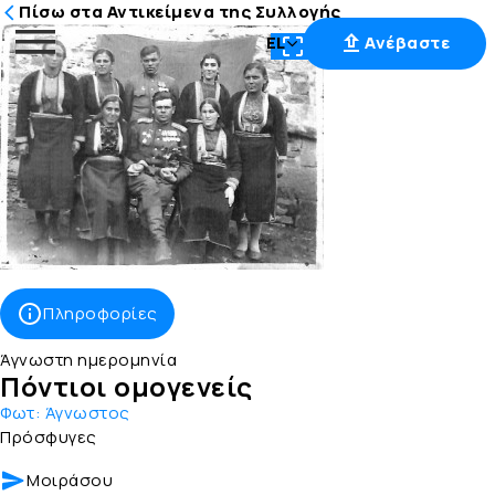
Πίσω στα Αντικείμενα της Συλλογής
EL
Ανέβαστε
Μετάβαση
στο
περιεχόμενο
Πληροφορίες
Άγνωστη ημερομηνία
Πόντιοι ομογενείς
Φωτ:
Άγνωστος
Πρόσφυγες
Μοιράσου