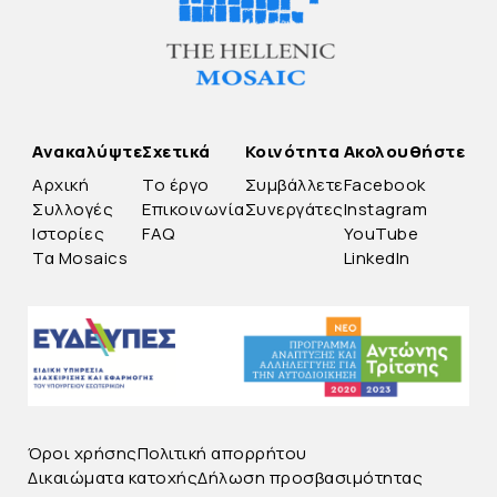
Ανακαλύψτε
Σχετικά
Κοινότητα
Ακολουθήστε
Αρχική
Το έργο
Συμβάλλετε
Facebook
Συλλογές
Επικοινωνία
Συνεργάτες
Instagram
Ιστορίες
FAQ
YouTube
Τα Mosaics
LinkedIn
Όροι χρήσης
Πολιτική απορρήτου
Δικαιώματα κατοχής
Δήλωση προσβασιμότητας