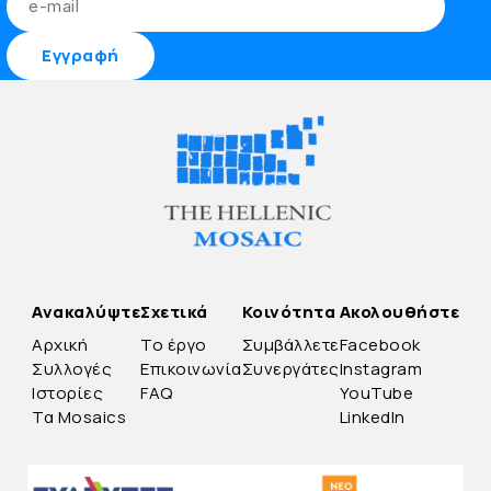
Ανακαλύψτε
Σχετικά
Κοινότητα
Ακολουθήστε
Αρχική
Το έργο
Συμβάλλετε
Facebook
Συλλογές
Επικοινωνία
Συνεργάτες
Instagram
Ιστορίες
FAQ
YouTube
Τα Mosaics
LinkedIn