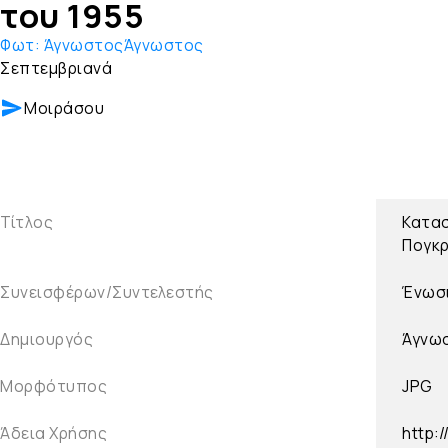
του 1955
Φωτ:
ΆγνωστοςΆγνωστος
Σεπτεμβριανά
Μοιράσου
Τίτλος
Κατασ
Πογκρ
Συνεισφέρων/Συντελεστής
Ένωσι
Δημιουργός
Άγνω
Μορφότυπος
JPG
Άδεια Χρήσης
http: