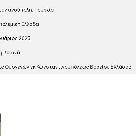
αντινούπολη, Τουρκία
πολεμική Ελλάδα
ουάριος 2025
εμβριανά
ς Ομογενών εκ Κωνσταντινουπόλεως Βορείου Ελλάδος