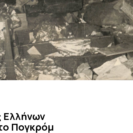
 Ελλήνων
το Πογκρόμ