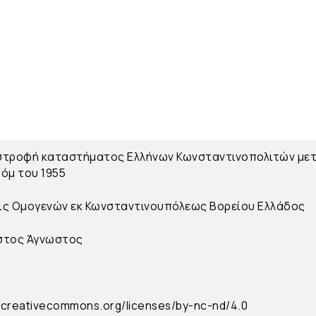
τροφή καταστήματος Ελλήνων Κωνσταντινοπολιτών μετ
όμ του 1955
ς Ομογενών εκ Κωνσταντινουπόλεως Βορείου Ελλάδος
στος
Άγνωστος
//creativecommons.org/licenses/by-nc-nd/4.0