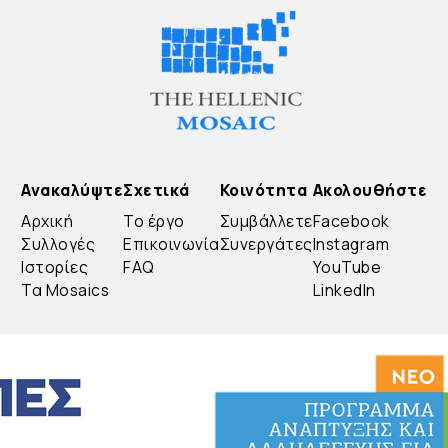
Ανακαλύψτε
Σχετικά
Κοινότητα
Ακολουθήστε
Αρχική
Το έργο
Συμβάλλετε
Facebook
Συλλογές
Επικοινωνία
Συνεργάτες
Instagram
Ιστορίες
FAQ
YouTube
Τα Mosaics
LinkedIn