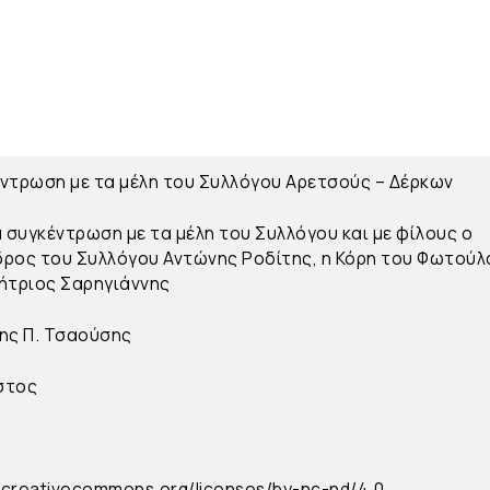
ντρωση με τα μέλη του Συλλόγου Αρετσούς – Δέρκων
α συγκέντρωση με τα μέλη του Συλλόγου και με φίλους ο
ρος του Συλλόγου Αντώνης Ροδίτης, η Κόρη του Φωτούλα
ήτριος Σαρηγιάννης
ης Π. Τσαούσης
στος
//creativecommons.org/licenses/by-nc-nd/4.0