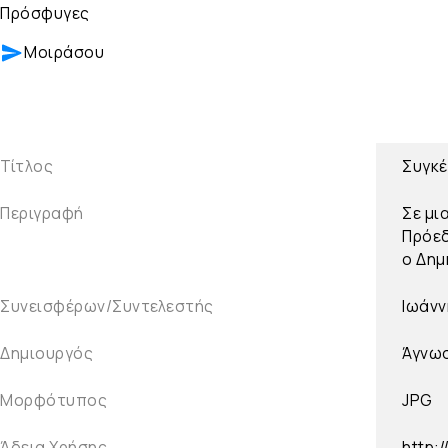
Πρόσφυγες
Μοιράσου
Τίτλος
Συγκέ
Περιγραφή
Σε μι
Πρόεδ
ο Δημ
Συνεισφέρων/Συντελεστής
Ιωάνν
Δημιουργός
Άγνω
Μορφότυπος
JPG
Άδεια Χρήσης
http: