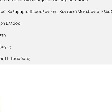
ού, Καλαμαριά Θεσσαλονίκης, Κεντρική Μακεδονία, Ελλά
ερη Ελλάδα
στη
φυγες
ης Π. Τσαούσης