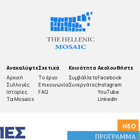
Ανακαλύψτε
Σχετικά
Κοινότητα
Ακολουθήστε
Αρχική
Το έργο
Συμβάλλετε
Facebook
Συλλογές
Επικοινωνία
Συνεργάτες
Instagram
Ιστορίες
FAQ
YouTube
Τα Mosaics
LinkedIn