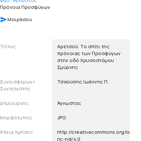
Φωτ:
Άγνωστος
Πρόνοια Προσφύγων
Μοιράσου
Τίτλος
Αρετσού. Το σπίτι της
πρόνοιας των Προσφύγων
στην οδό Χρυσοστόμου
Σμύρνης
Συνεισφέρων/
Τσαούσης Ιωάννης Π.
Συντελεστής
Δημιουργός
Άγνωστος
Μορφότυπος
JPG
Άδεια Χρήσης
http://creativecommons.org/licens
nc-nd/4.0