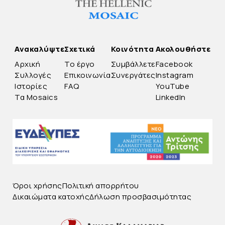
Ανακαλύψτε
Σχετικά
Κοινότητα
Ακολουθήστε
Αρχική
Το έργο
Συμβάλλετε
Facebook
Συλλογές
Επικοινωνία
Συνεργάτες
Instagram
Ιστορίες
FAQ
YouTube
Τα Mosaics
LinkedIn
Όροι χρήσης
Πολιτική απορρήτου
Δικαιώματα κατοχής
Δήλωση προσβασιμότητας