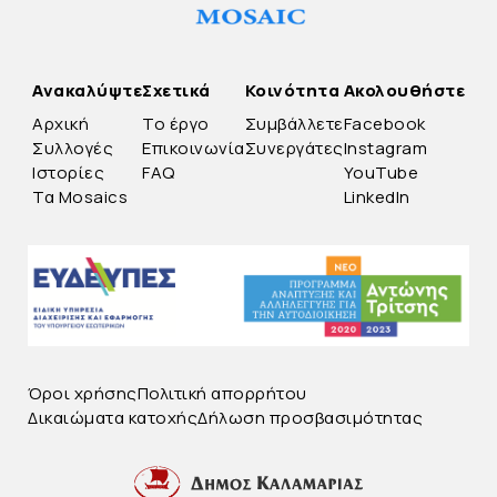
Ανακαλύψτε
Σχετικά
Κοινότητα
Ακολουθήστε
Αρχική
Το έργο
Συμβάλλετε
Facebook
Συλλογές
Επικοινωνία
Συνεργάτες
Instagram
Ιστορίες
FAQ
YouTube
Τα Mosaics
LinkedIn
Όροι χρήσης
Πολιτική απορρήτου
Δικαιώματα κατοχής
Δήλωση προσβασιμότητας