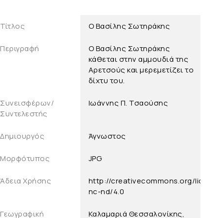
Τίτλος
Ο Βασίλης Σωτηράκης
Περιγραφή
Ο Βασίλης Σωτηράκης
κάθεται στην αμμουδιά της
Αρετσούς και μερεμετίζει το
δίχτυ του.
Συνεισφέρων/
Ιωάννης Π. Τσαούσης
Συντελεστής
Δημιουργός
Άγνωστος
Μορφότυπος
JPG
Άδεια Χρήσης
http://creativecommons.org/licens
nc-nd/4.0
Γεωγραφική
Καλαμαριά Θεσσαλονίκης,