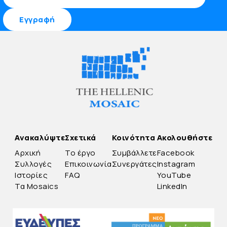
Ανακαλύψτε
Σχετικά
Κοινότητα
Ακολουθήστε
Αρχική
Το έργο
Συμβάλλετε
Facebook
Συλλογές
Επικοινωνία
Συνεργάτες
Instagram
Ιστορίες
FAQ
YouTube
Τα Mosaics
LinkedIn