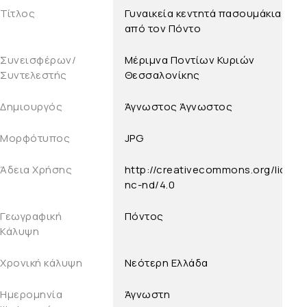
Τίτλος
Γυναικεία κεντητά πασουμάκια
από τον Πόντο
Συνεισφέρων/
Μέριμνα Ποντίων Κυριών
Συντελεστής
Θεσσαλονίκης
Δημιουργός
Άγνωστος
Άγνωστος
Μορφότυπος
JPG
Άδεια Χρήσης
http://creativecommons.org/licens
nc-nd/4.0
Γεωγραφική
Πόντος
Κάλυψη
Χρονική κάλυψη
Νεότερη Ελλάδα
Ημερομηνία
Άγνωστη