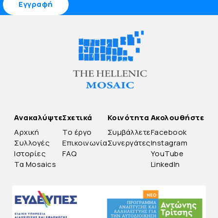
Ανακαλύψτε
Σχετικά
Κοινότητα
Ακολουθήστε
Αρχική
Το έργο
Συμβάλλετε
Facebook
Συλλογές
Επικοινωνία
Συνεργάτες
Instagram
Ιστορίες
FAQ
YouTube
Τα Mosaics
LinkedIn