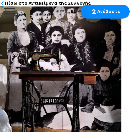
Πίσω στα Αντικείμενα της Συλλογής
EL
Ανέβαστε
Μετάβαση
στο
περιεχόμενο