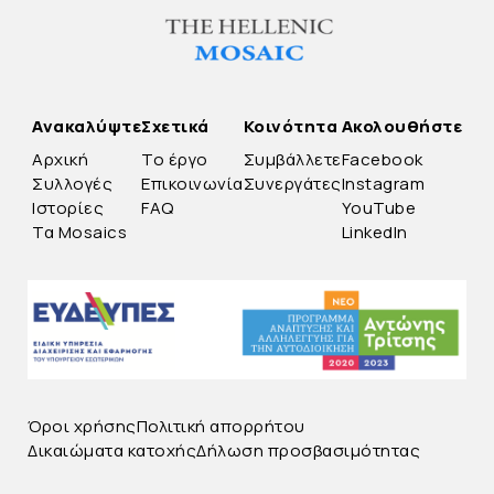
Ανακαλύψτε
Σχετικά
Κοινότητα
Ακολουθήστε
Αρχική
Το έργο
Συμβάλλετε
Facebook
Συλλογές
Επικοινωνία
Συνεργάτες
Instagram
Ιστορίες
FAQ
YouTube
Τα Mosaics
LinkedIn
Όροι χρήσης
Πολιτική απορρήτου
Δικαιώματα κατοχής
Δήλωση προσβασιμότητας