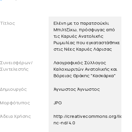
Τίτλος
Ελένη με το παρατσούκλι
Μπιλτζίκω, πρόσφυγας από
τις Καρυές Ανατολικής
Ρωμυλίας που εγκαταστάθηκε
στις Νέες Καρυές Λάρισας
Συνεισφέρων/
Λαογραφικός Σύλλογος
Συντελεστής
Καλοχωριτών Ανατολικής και
Βόρειας Θράκης "Κασκάρκα"
Δημιουργός
Άγνωστος
Άγνωστος
Μορφότυπος
JPG
Άδεια Χρήσης
http://creativecommons.org/licens
nc-nd/4.0