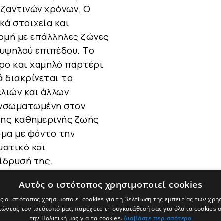
υζαντινών χρόνων. Ο
κά στοιχεία και
δομή με επάλληλες ζώνες
 υψηλού επιπέδου. Το
ρο και χαμηλό παρτέρι
 διακρίνεται το
λιών και άλλων
ενσωματωμένη στον
 της καθημερινής ζωής
ωμα με φόντο την
ματικό και
ίδρυσή της.
Αυτός ο ιστότοπος χρησιμοποιεί cookies
ς ο ιστότοπος χρησιμοποιεί cookies για τη βελτίωση της εμπειρίας των χρη
ώντας τον ιστότοπό μας, παρέχετε τη συγκατάθεσή σας για όλα τα cookies
την Πολιτική μας για τα cookies.
Διαβάστε περισσότερα