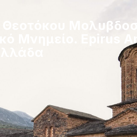
 Θεοτόκου Μολυβδοσ
κό Μνημείο. Epirus An
 Ελλάδα