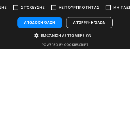
ΣΗΣ
ΣΤΌΧΕΥΣΗΣ
ΛΕΙΤΟΥΡΓΙΚΌΤΗΤΑΣ
ΜΗ ΤΑΞ
ΑΠΟΔΟΧΉ ΌΛΩΝ
ΑΠΌΡΡΙΨΗ ΌΛΩΝ
ΕΜΦΆΝΙΣΗ ΛΕΠΤΟΜΕΡΕΙΏΝ
POWERED BY COOKIESCRIPT
Απόδοσης
Στόχευσης
Λειτουργικότητας
Μη ταξινομημένα
ώς οι επισκέπτες χρησιμοποιούν τον ιστότοπο, π.χ. cookies ανάλυσης. Αυτά 
ή
e is used by Google Analytics to persist session state.
e name is associated with Google Universal Analytics - which is a significant u
e is used to distinguish unique users by assigning a randomly generated number a
nd used to calculate visitor, session and campaign data for the sites analytics re