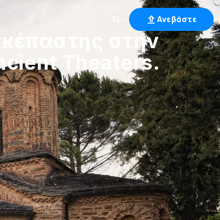
EL
Ανεβάστε
κέπαστης στην
cient Theaters.