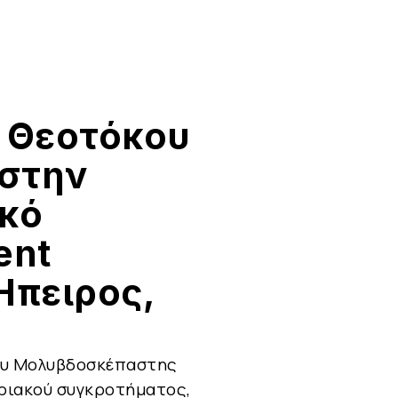
 Θεοτόκου
στην
ικό
ent
Ήπειρος,
ου Μολυβδοσκέπαστης
ηριακού συγκροτήματος,