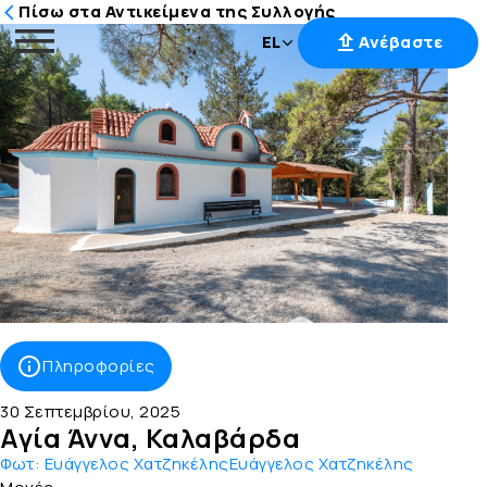
Πίσω στα Αντικείμενα της Συλλογής
EL
Ανέβαστε
Μετάβαση
στο
περιεχόμενο
Πληροφορίες
30 Σεπτεμβρίου, 2025
Αγία Άννα, Καλαβάρδα
Φωτ:
Ευάγγελος ΧατζηκέληςΕυάγγελος Χατζηκέλης