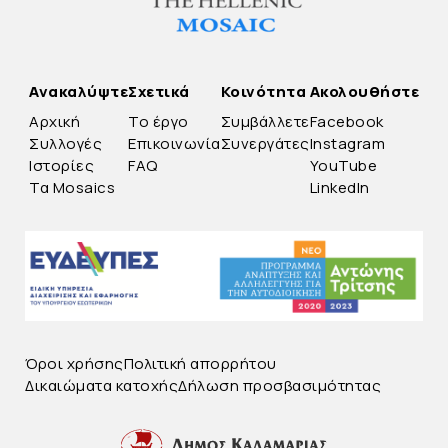
Ανακαλύψτε
Σχετικά
Κοινότητα
Ακολουθήστε
Αρχική
Το έργο
Συμβάλλετε
Facebook
Συλλογές
Επικοινωνία
Συνεργάτες
Instagram
Ιστορίες
FAQ
YouTube
Τα Mosaics
LinkedIn
Όροι χρήσης
Πολιτική απορρήτου
Δικαιώματα κατοχής
Δήλωση προσβασιμότητας