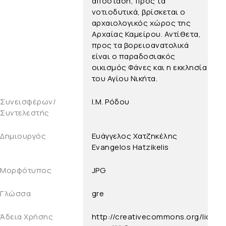
απόσταση, προς τα
νοτιοδυτικά, βρίσκεται ο
αρχαιολογικός χώρος της
Αρχαίας Καμείρου. Αντίθετα,
προς τα βορειοανατολικά
είναι ο παραδοσιακός
οικισμός Φάνες και η εκκλησία
του Αγίου Νικήτα.
Συνεισφέρων/
Ι.Μ. Ρόδου
Συντελεστής
Δημιουργός
Ευάγγελος Χατζηκέλης
Evangelos Hatzikelis
Μορφότυπος
JPG
Γλώσσα
gre
Άδεια Χρήσης
http://creativecommons.org/licens