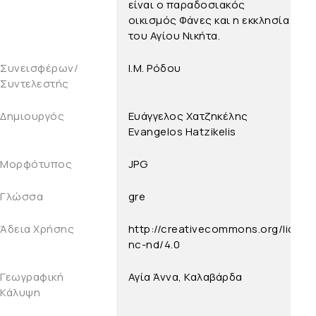
είναι ο παραδοσιακός
οικισμός Φάνες και η εκκλησία
του Αγίου Νικήτα.
Συνεισφέρων/
Ι.Μ. Ρόδου
Συντελεστής
Δημιουργός
Ευάγγελος Χατζηκέλης
Evangelos Hatzikelis
Μορφότυπος
JPG
Γλώσσα
gre
Άδεια Χρήσης
http://creativecommons.org/licens
nc-nd/4.0
Γεωγραφική
Αγία Άννα, Καλαβάρδα
Κάλυψη