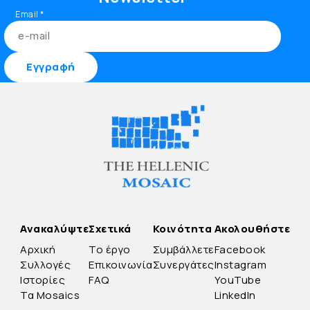
Email
*
Ανακαλύψτε
Σχετικά
Κοινότητα
Ακολουθήστε
Αρχική
Το έργο
Συμβάλλετε
Facebook
Συλλογές
Επικοινωνία
Συνεργάτες
Instagram
Ιστορίες
FAQ
YouTube
Τα Mosaics
LinkedIn