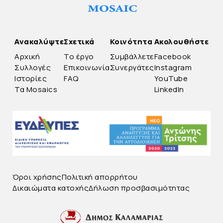
Ανακαλύψτε
Σχετικά
Κοινότητα
Ακολουθήστε
Αρχική
Το έργο
Συμβάλλετε
Facebook
Συλλογές
Επικοινωνία
Συνεργάτες
Instagram
Ιστορίες
FAQ
YouTube
Τα Mosaics
LinkedIn
Όροι χρήσης
Πολιτική απορρήτου
Δικαιώματα κατοχής
Δήλωση προσβασιμότητας