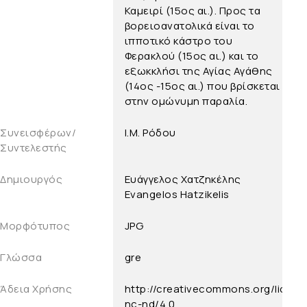
Καμειρί (15ος αι.). Προς τα
βορειοανατολικά είναι το
ιπποτικό κάστρο του
Φερακλού (15ος αι.) και το
εξωκκλήσι της Αγίας Αγάθης
(14ος -15ος αι.) που βρίσκεται
στην ομώνυμη παραλία.
Συνεισφέρων/
Ι.Μ. Ρόδου
Συντελεστής
Δημιουργός
Ευάγγελος Χατζηκέλης
Evangelos Hatzikelis
Μορφότυπος
JPG
Γλώσσα
gre
Άδεια Χρήσης
http://creativecommons.org/licens
nc-nd/4.0