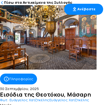
Πίσω στα Αντικείμενα της Συλλογής
EL
Ανέβαστε
Μετάβαση
στο
περιεχόμενο
Πληροφορίες
30 Σεπτεμβρίου, 2025
Εισόδια της Θεοτόκου, Μάσαρη
Φωτ:
Ευάγγελος ΧατζηκέληςΕυάγγελος Χατζηκέλης