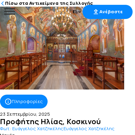
Πίσω στα Αντικείμενα της Συλλογής
EL
Ανέβαστε
Μετάβαση
στο
περιεχόμενο
Πληροφορίες
23 Σεπτεμβρίου, 2025
Προφήτης Ηλίας, Κοσκινού
Φωτ:
Ευάγγελος ΧατζηκέληςΕυάγγελος Χατζηκέλης