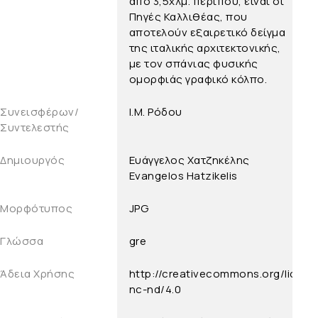
από 3,5χλμ. περίπου, είναι οι
Πηγές Καλλιθέας, που
αποτελούν εξαιρετικό δείγμα
της ιταλικής αρχιτεκτονικής,
με τον σπάνιας φυσικής
ομορφιάς γραφικό κόλπο.
Συνεισφέρων/
Ι.Μ. Ρόδου
Συντελεστής
Δημιουργός
Ευάγγελος Χατζηκέλης
Evangelos Hatzikelis
Μορφότυπος
JPG
Γλώσσα
gre
Άδεια Χρήσης
http://creativecommons.org/licens
nc-nd/4.0