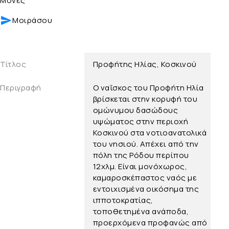
Μονές
Μοιράσου
Τίτλος
Προφήτης Ηλίας, Κοσκινού
Περιγραφή
Ο ναΐσκος του Προφήτη Ηλία
βρίσκεται στην κορυφή του
ομώνυμου δασώδους
υψώματος στην περιοχή
Κοσκινού στα νοτιοανατολικά
του νησιού. Απέχει από την
πόλη της Ρόδου περίπου
12χλμ. Είναι μονόχωρος,
καμαροσκέπαστος ναός με
εντοιχισμένα οικόσημα της
ιπποτοκρατίας,
τοποθετημένα ανάποδα,
προερχόμενα προφανώς από