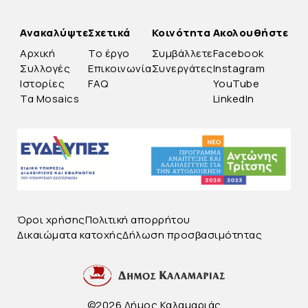
Ανακαλύψτε
Σχετικά
Κοινότητα
Ακολουθήστε
Αρχική
Το έργο
Συμβάλλετε
Facebook
Συλλογές
Επικοινωνία
Συνεργάτες
Instagram
Ιστορίες
FAQ
YouTube
Τα Mosaics
LinkedIn
Όροι χρήσης
Πολιτική απορρήτου
Δικαιώματα κατοχής
Δήλωση προσβασιμότητας
©2026 Δήμος Καλαμαριάς