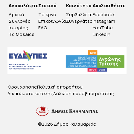
Ανακαλύψτε
Σχετικά
Κοινότητα
Ακολουθήστε
Αρχική
Το έργο
Συμβάλλετε
Facebook
Συλλογές
Επικοινωνία
Συνεργάτες
Instagram
Ιστορίες
FAQ
YouTube
Τα Mosaics
LinkedIn
Όροι χρήσης
Πολιτική απορρήτου
Δικαιώματα κατοχής
Δήλωση προσβασιμότητας
©2026 Δήμος Καλαμαριάς