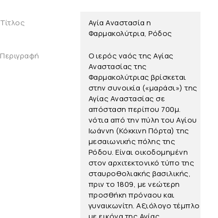
Τίτλος
Αγία Αναστασία η
Φαρμακολύτρια, Ρόδος
Περιγραφή
Ο ιερός ναός της Αγίας
Αναστασίας της
Φαρμακολύτριας βρίσκεται
στην συνοικία («μαράσι») της
Αγίας Αναστασίας σε
απόσταση περίπου 700μ.
νότια από την πύλη του Αγίου
Ιωάννη (Κόκκινη Πόρτα) της
μεσαιωνικής πόλης της
Ρόδου. Είναι οικοδομημένη
στον αρχιτεκτονικό τύπο της
σταυροθολιακής βασιλικής,
πριν το 1809, με νεώτερη
προσθήκη πρόναου και
γυναικωνίτη. Αξιόλογο τέμπλο
με εικόνα της Αγίας