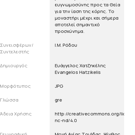
ευγνωμοσύνης προς τα Θεία
για την ίαση της κόρης. Το
μοναστήρι μέχρι και σήμερα
αποτελεί σημαντικό
προσκύνημα.
Συνεισφέρων/
Ι.Μ. Ρόδου
Συντελεστής
Δημιουργός
Ευάγγελος Χατζηκέλης
Evangelos Hatzikelis
Μορφότυπος
JPG
Γλώσσα
gre
Άδεια Χρήσης
http://creativecommons.org/licens
nc-nd/4.0
Γεωγραφική
Μονή Αγίας Τριάδας, Ψίνθος