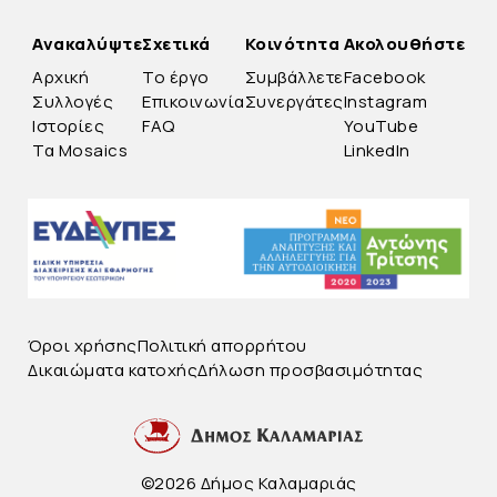
Ανακαλύψτε
Σχετικά
Κοινότητα
Ακολουθήστε
Αρχική
Το έργο
Συμβάλλετε
Facebook
Συλλογές
Επικοινωνία
Συνεργάτες
Instagram
Ιστορίες
FAQ
YouTube
Τα Mosaics
LinkedIn
Όροι χρήσης
Πολιτική απορρήτου
Δικαιώματα κατοχής
Δήλωση προσβασιμότητας
©2026 Δήμος Καλαμαριάς