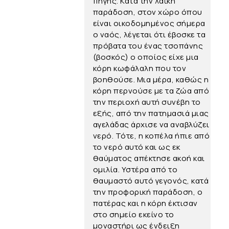
πηγής. Κατά την λαϊκή
παράδοση, στον χώρο όπου
είναι οικοδομημένος σήμερα
ο ναός, λέγεται ότι έβοσκε τα
πρόβατα του ένας τσοπάνης
(βοσκός) ο οποίος είχε μια
κόρη κωφάλαλη που τον
βοηθούσε. Μια μέρα, καθώς η
κόρη περνούσε με τα ζώα από
την περιοχή αυτή συνέβη το
εξής, από την πατημασιά μιας
αγελάδας άρχισε να αναβλύζει
νερό. Τότε, η κοπέλα ήπιε από
το νερό αυτό και ως εκ
θαύματος απέκτησε ακοή και
ομιλία. Υστέρα από το
θαυμαστό αυτό γεγονός, κατά
την προφορική παράδοση, ο
πατέρας και η κόρη έκτισαν
στο σημείο εκείνο το
μοναστήρι ως ένδειξη