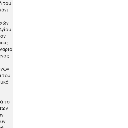
ή του
μάνι
ιχών
Αγίου
τον
ήκες
αναριό
ένος
ανών
ά του
ουκά
2
ι
τά το
 των
ων
ουν
τή