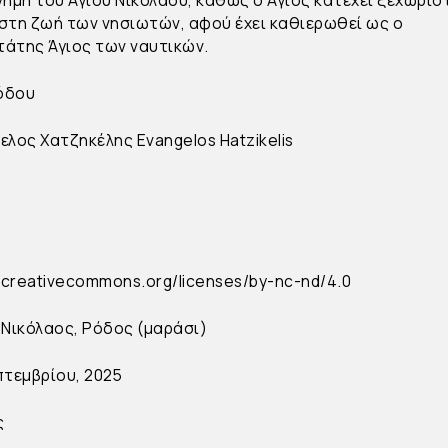
στη ζωή των νησιωτών, αφού έχει καθιερωθεί ως ο
άτης Άγιος των ναυτικών.
Ρόδου
ελος Χατζηκέλης
Evangelos Hatzikelis
//creativecommons.org/licenses/by-nc-nd/4.0
 Νικόλαος, Ρόδος (μαράσι)
πτεμβρίου, 2025
ς