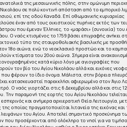
ανατολικά της μεσαιωνικής πόλης, στην ομώνυμη περιοχ
 Νικολάου σε πολύ κοντινή απόσταση από το εμπορικό λι
ησιού, επί της οδού Καναδά. Επί οθωμανικής κυριαρχίας
λούσε έναν από τους οικιστικούς πυρήνες εκτός των τε
άστρου που έμεναν Έλληνες, το «μαράσι» (συνοικία) του 
άου. Ο ναός κτισμένος το 1759 βάσει επιγραφής ανήκει σ
εκτονικό τύπο της σταυροθολιακής βασιλικής με προσθ
τον 18ο αιώνα, ενώ το νεοκλασικό προστώο και το καμπ
λούν κτίσματα του 20ού αιώνα. Σήμερα είναι ανακαινισμ
ικονογραφημένος κατά κύριο λόγο με αγιογραφίες που
ορούν τον βίο του Αγίου Νικολάου αλλά και εικόνες νεοφ
 που φέρουν το ίδιο όνομα. Μάλιστα, στην βόρεια πλευρ
έχει κατασκευαστεί παρεκκλήσι αφιερωμένο στον Άγιο Λ
ατρό. Ο ναός γιορτάζει στις 6 Δεκεμβρίου αλλά και στις 1
ου. Την παραμονή της εορτής του Αγίου Νικολάου τελείτα
 εσπερινός και ανήμερα αρχιερατική Θεία Λειτουργία, με
 της οποίας πραγματοποιείται λιτανεία της εικόνας και
 λειψάνων του Αγίου. Αποτελεί σημαντικό προσκύνημα τ
ν που προσέρχονται από ολόκληρο το νησί για να τιμήσ
νήμη του Αγίου Νικολάου, καθώς ο Άγιος κατέχει ξεχωρισ