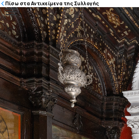
Πίσω στα Αντικείμενα της Συλλογής
Μετάβαση
στο
περιεχόμενο