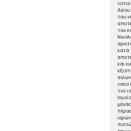
νοτιο
Αγίου
του ν
αποτε
του κ
Νικολ
αρχιτ
κατά 
αποτε
και ε
εξιστ
αγίων
ναού 
τον ι
Ιουνί
μέγας
πέρας
ιερών
πιστώ
την μ