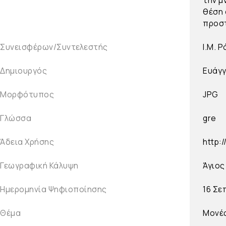
θέση 
προστ
Συνεισφέρων/Συντελεστής
Ι.Μ. 
Δημιουργός
Ευάγγ
Μορφότυπος
JPG
Γλώσσα
gre
Άδεια Χρήσης
http:
Γεωγραφική Κάλυψη
Άγιος
Ημερομηνία Ψηφιοποίησης
16 Σε
Θέμα
Μονέ