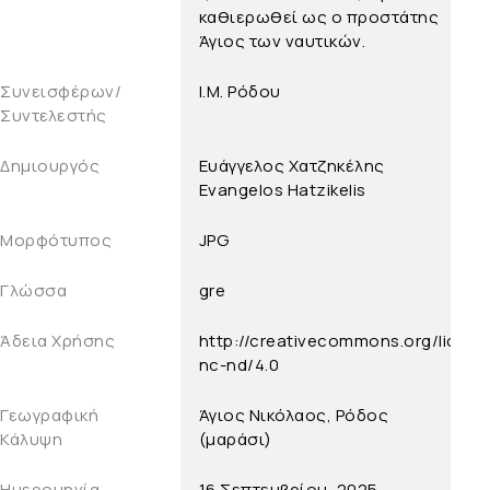
καθιερωθεί ως ο προστάτης
Άγιος των ναυτικών.
Συνεισφέρων/
Ι.Μ. Ρόδου
Συντελεστής
Δημιουργός
Ευάγγελος Χατζηκέλης
Evangelos Hatzikelis
Μορφότυπος
JPG
Γλώσσα
gre
Άδεια Χρήσης
http://creativecommons.org/licens
nc-nd/4.0
Γεωγραφική
Άγιος Νικόλαος, Ρόδος
Κάλυψη
(μαράσι)
Ημερομηνία
16 Σεπτεμβρίου, 2025