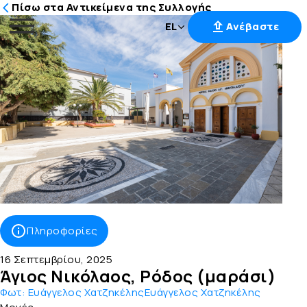
Πίσω στα Αντικείμενα της Συλλογής
EL
Ανέβαστε
Μετάβαση
στο
περιεχόμενο
Πληροφορίες
16 Σεπτεμβρίου, 2025
Άγιος Νικόλαος, Ρόδος (μαράσι)
Φωτ:
Ευάγγελος ΧατζηκέληςΕυάγγελος Χατζηκέλης