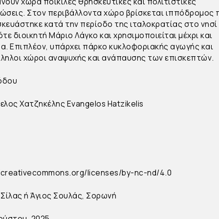
νουν χώρα ποικίλες θρησκευτικές και πολιτιστικές
ώσεις. Στον περιβάλλοντα χώρο βρίσκεται ιππόδρομος 
κευάστηκε κατά την περίοδο της ιταλοκρατίας στο νησί
ότε διοικητή Μάριο Λάγκο και χρησιμοποιείται μέχρι και
α. Επιπλέον, υπάρχει πάρκο κυκλοφοριακής αγωγής και
ληλοι χώροι αναψυχής και ανάπαυσης των επισκεπτών.
Ρόδου
ελος Χατζηκέλης
Evangelos Hatzikelis
//creativecommons.org/licenses/by-nc-nd/4.0
 Σίλας ή Άγιος Σουλάς, Σορωνή
ούστου, 2025