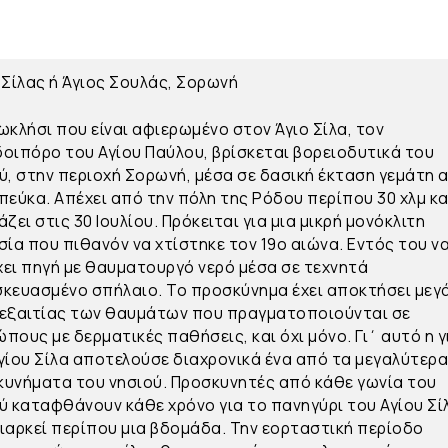
 Σίλας ή Άγιος Σουλάς, Σορωνή
ωκλήσι που είναι αφιερωμένο στον Άγιο Σίλα, τον
οιπόρο του Αγίου Παύλου, βρίσκεται βορειοδυτικά του
ύ, στην περιοχή Σορωνή, μέσα σε δασική έκταση γεμάτη 
πεύκα. Απέχει από την πόλη της Ρόδου περίπου 30 χλμ κα
άζει στις 30 Ιουλίου. Πρόκειται για μια μικρή μονόκλιτη
σία που πιθανόν να χτίστηκε τον 19ο αιώνα. Εντός του ν
ει πηγή με θαυματουργό νερό μέσα σε τεχνητά
κευασμένο σπήλαιο. Το προσκύνημα έχει αποκτήσει μεγ
εξαιτίας των θαυμάτων που πραγματοποιούνται σε
πους με δερματικές παθήσεις, και όχι μόνο. Γι΄ αυτό η 
γίου Σίλα αποτελούσε διαχρονικά ένα από τα μεγαλύτερ
υνήματα του νησιού. Προσκυνητές από κάθε γωνία του
ύ καταφθάνουν κάθε χρόνο για το πανηγύρι του Αγίου Σί
ιαρκεί περίπου μια βδομάδα. Την εορταστική περίοδο