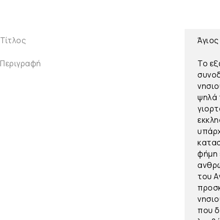
Τίτλος
Άγιος
Περιγραφή
Το εξ
συνοδ
νησιο
ψηλά 
γιορτ
εκκλη
υπάρχ
κατασ
φήμη 
ανθρώ
του Α
προσκ
νησιο
που δ