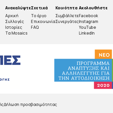
Ανακαλύψτε
Σχετικά
Κοινότητα
Ακολουθήστε
Αρχική
Το έργο
Συμβάλλετε
Facebook
Συλλογές
Επικοινωνία
Συνεργάτες
Instagram
Ιστορίες
FAQ
YouTube
Τα Mosaics
LinkedIn
ής
Δήλωση προσβασιμότητας