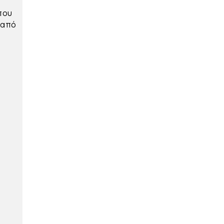
που
 από