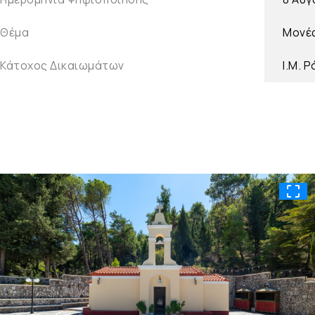
Θέμα
Μονέ
Κάτοχος Δικαιωμάτων
Ι.Μ. 