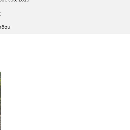
ς
Ρόδου