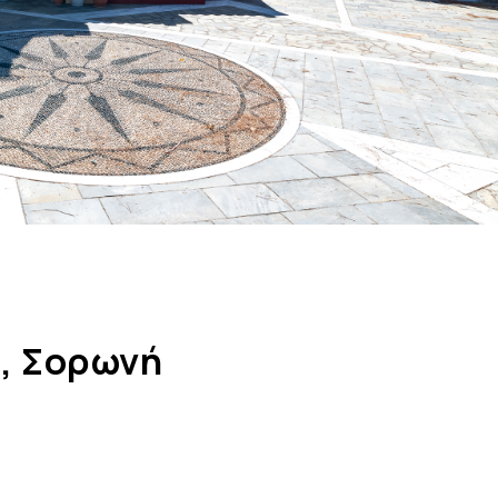
ς, Σορωνή