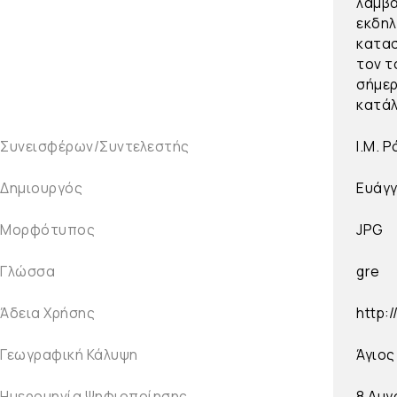
λαμβά
εκδηλ
κατασ
τον τ
σήμερ
κατάλ
Συνεισφέρων/Συντελεστής
Ι.Μ. 
Δημιουργός
Ευάγγ
Μορφότυπος
JPG
Γλώσσα
gre
Άδεια Χρήσης
http:
Γεωγραφική Κάλυψη
Άγιος
Ημερομηνία Ψηφιοποίησης
8 Αυγ