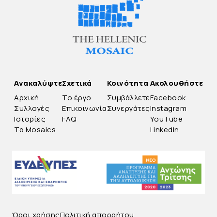
Ανακαλύψτε
Σχετικά
Κοινότητα
Ακολουθήστε
Αρχική
Το έργο
Συμβάλλετε
Facebook
Συλλογές
Επικοινωνία
Συνεργάτες
Instagram
Ιστορίες
FAQ
YouTube
Τα Mosaics
LinkedIn
Όροι χρήσης
Πολιτική απορρήτου