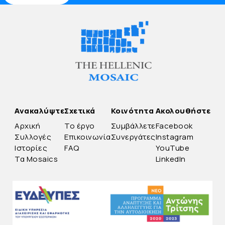
Ανακαλύψτε
Σχετικά
Κοινότητα
Ακολουθήστε
Αρχική
Το έργο
Συμβάλλετε
Facebook
Συλλογές
Επικοινωνία
Συνεργάτες
Instagram
Ιστορίες
FAQ
YouTube
Τα Mosaics
LinkedIn