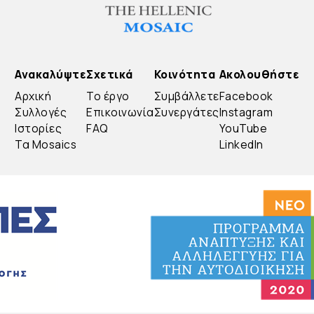
Ανακαλύψτε
Σχετικά
Κοινότητα
Ακολουθήστε
Αρχική
Το έργο
Συμβάλλετε
Facebook
Συλλογές
Επικοινωνία
Συνεργάτες
Instagram
Ιστορίες
FAQ
YouTube
Τα Mosaics
LinkedIn