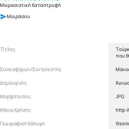
Μικρασιατική Καταστροφή
Μοιράσου
Τίτλος
Τούρκ
που θ
Συνεισφέρων/Συντελεστής
Μάνο
Δημιουργός
Άγνω
Μορφότυπος
JPG
Άδεια Χρήσης
http:
Γεωγραφική Κάλυψη
Θεσσα