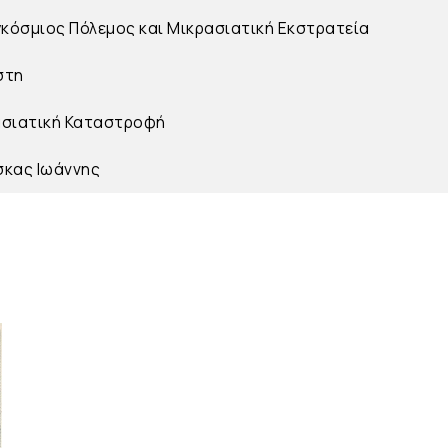
γκόσμιος Πόλεμος και Μικρασιατική Εκστρατεία
στη
ασιατική Καταστροφή
σκας Ιωάννης