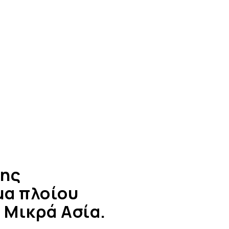
της
μα πλοίου
 Μικρά Ασία.