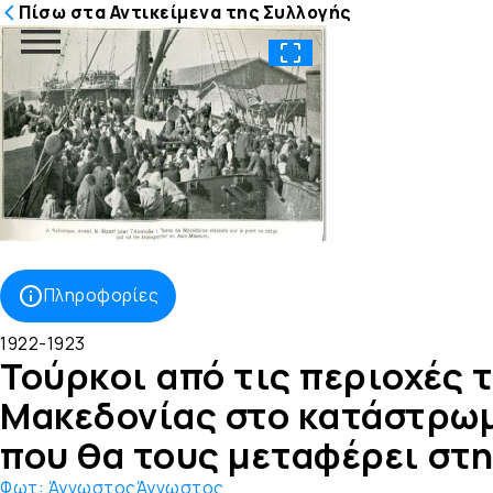
Πίσω στα Αντικείμενα της Συλλογής
Μετάβαση
στο
περιεχόμενο
Πληροφορίες
1922-1923
Τούρκοι από τις περιοχές 
Μακεδονίας στο κατάστρω
που θα τους μεταφέρει στη
Φωτ:
ΆγνωστοςΆγνωστος