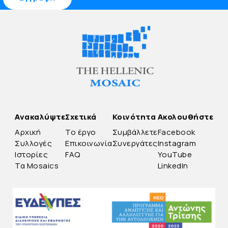
Ανακαλύψτε
Σχετικά
Κοινότητα
Ακολουθήστε
Αρχική
Το έργο
Συμβάλλετε
Facebook
Συλλογές
Επικοινωνία
Συνεργάτες
Instagram
Ιστορίες
FAQ
YouTube
Τα Mosaics
LinkedIn