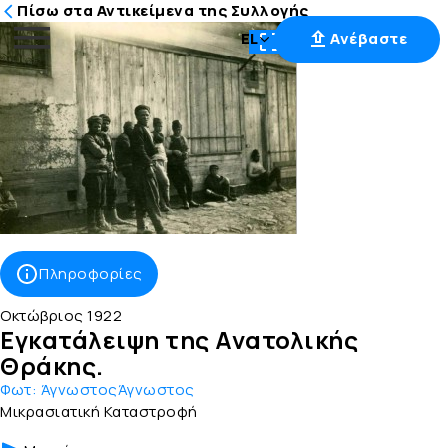
Πίσω στα Αντικείμενα της Συλλογής
EL
Ανέβαστε
Μετάβαση
στο
περιεχόμενο
Πληροφορίες
Οκτώβριος 1922
Εγκατάλειψη της Ανατολικής
Θράκης.
Φωτ:
ΆγνωστοςΆγνωστος
Μικρασιατική Καταστροφή