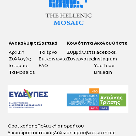
Ανακαλύψτε
Σχετικά
Κοινότητα
Ακολουθήστε
Αρχική
Το έργο
Συμβάλλετε
Facebook
Συλλογές
Επικοινωνία
Συνεργάτες
Instagram
Ιστορίες
FAQ
YouTube
Τα Mosaics
LinkedIn
Όροι χρήσης
Πολιτική απορρήτου
Δικαιώματα κατοχής
Δήλωση προσβασιμότητας