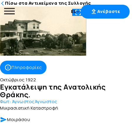
Πίσω στα Αντικείμενα της Συλλογής
EL
Ανέβαστε
Μετάβαση
στο
περιεχόμενο
Πληροφορίες
Οκτώβριος 1922
Εγκατάλειψη της Ανατολικής
Θράκης.
Φωτ:
ΆγνωστοςΆγνωστος
Μικρασιατική Καταστροφή
Μοιράσου