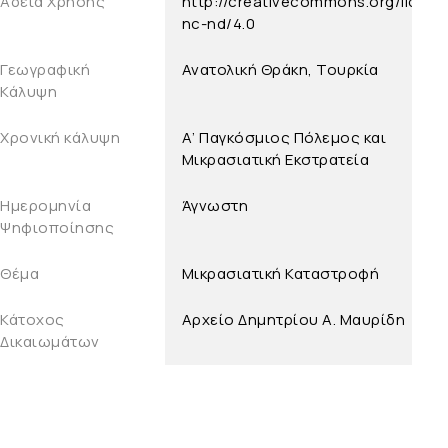
Άδεια Χρήσης
http://creativecommons.org/licens
nc-nd/4.0
Γεωγραφική
Ανατολική Θράκη, Τουρκία
Κάλυψη
Χρονική κάλυψη
Α’ Παγκόσμιος Πόλεμος και
Μικρασιατική Εκστρατεία
Ημερομηνία
Άγνωστη
Ψηφιοποίησης
Θέμα
Μικρασιατική Καταστροφή
Κάτοχος
Aρχείο Δημητρίου Α. Μαυρίδη
Δικαιωμάτων