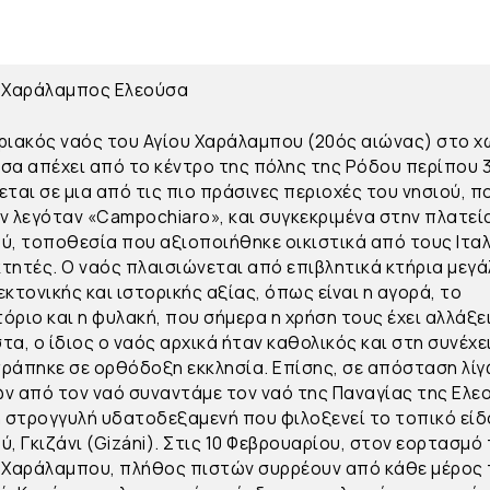
 Χαράλαμπος Ελεούσα
ριακός ναός του Αγίου Χαράλαμπου (20ός αιώνας) στο χ
σα απέχει από το κέντρο της πόλης της Ρόδου περίπου 3
εται σε μια από τις πιο πράσινες περιοχές του νησιού, π
ν λεγόταν «Campochiaro», και συγκεκριμένα στην πλατεί
ύ, τοποθεσία που αξιοποιήθηκε οικιστικά από τους Ιτα
τητές. Ο ναός πλαισιώνεται από επιβλητικά κτήρια μεγ
εκτονικής και ιστορικής αξίας, όπως είναι η αγορά, το
όριο και η φυλακή, που σήμερα η χρήση τους έχει αλλάξει
τα, ο ίδιος ο ναός αρχικά ήταν καθολικός και στη συνέχε
ράπηκε σε ορθόδοξη εκκλησία. Επίσης, σε απόσταση λί
ν από τον ναό συναντάμε τον ναό της Παναγίας της Ελε
η στρογγυλή υδατοδεξαμενή που φιλοξενεί το τοπικό εί
ύ, Γκιζάνι (Gizáni). Στις 10 Φεβρουαρίου, στον εορτασμό
 Χαράλαμπου, πλήθος πιστών συρρέουν από κάθε μέρος