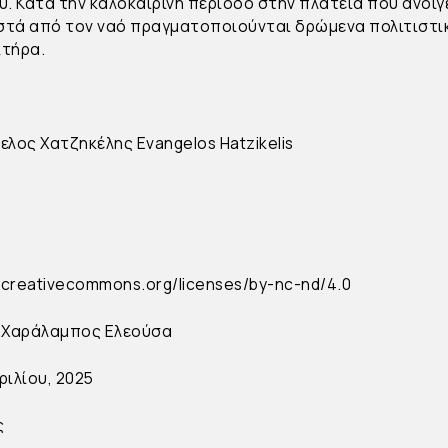
ύ. Κατά την καλοκαιρινή περίοδο στην πλατεία που ανοίγ
τά από τον ναό πραγματοποιούνται δρώμενα πολιτιστι
τήρα.
ελος Χατζηκέλης
Evangelos Hatzikelis
//creativecommons.org/licenses/by-nc-nd/4.0
 Χαράλαμπος Ελεούσα
ριλίου, 2025
ς