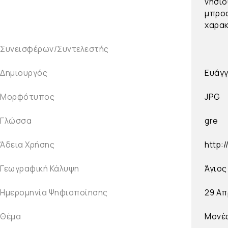
νησιο
μπροσ
χαρακ
Συνεισφέρων/Συντελεστής
Δημιουργός
Ευάγγ
Μορφότυπος
JPG
Γλώσσα
gre
Άδεια Χρήσης
http:
Γεωγραφική Κάλυψη
Άγιος
Ημερομηνία Ψηφιοποίησης
29 Απ
Θέμα
Μονέ