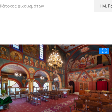
Κάτοχος Δικαιωμάτων
Ι.Μ. 