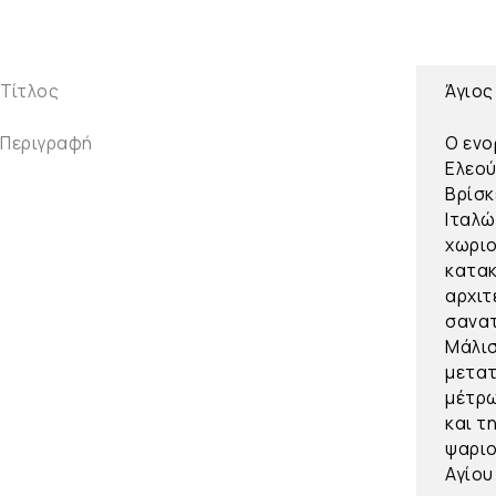
Τίτλος
Άγιος
Περιγραφή
Ο ενο
Ελεού
Βρίσκ
Ιταλώ
χωριο
κατακ
αρχιτ
σανατ
Μάλισ
μετατ
μέτρω
και τ
ψαριο
Αγίου