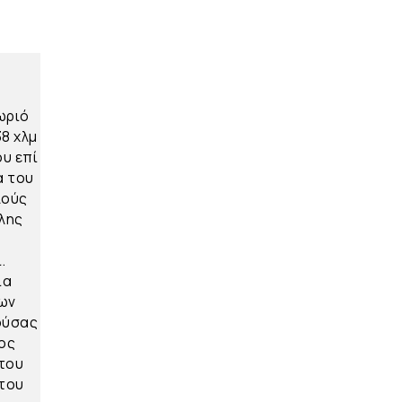
ωριό
8 χλμ
ου επί
α του
λούς
άλης
.
ια
γων
ούσας
δος
 του
 του