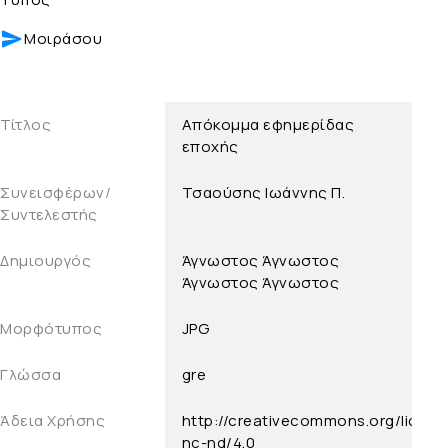
Μοιράσου
Τίτλος
Απόκομμα εφημερίδας
εποχής
Συνεισφέρων/
Τσαούσης Ιωάννης Π.
Συντελεστής
Δημιουργός
Άγνωστος
Άγνωστος
Άγνωστος
Άγνωστος
Μορφότυπος
JPG
Γλώσσα
gre
Άδεια Χρήσης
http://creativecommons.org/licens
nc-nd/4.0