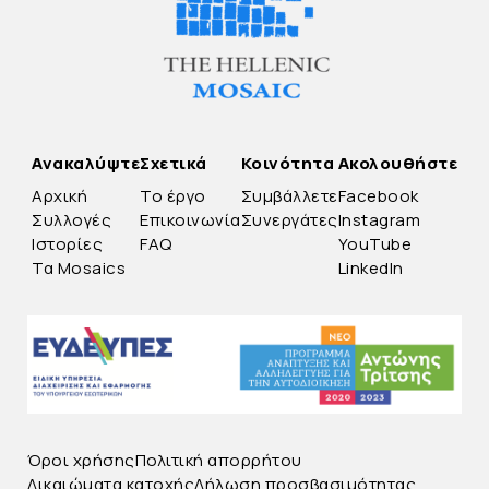
Ανακαλύψτε
Σχετικά
Κοινότητα
Ακολουθήστε
Αρχική
Το έργο
Συμβάλλετε
Facebook
Συλλογές
Επικοινωνία
Συνεργάτες
Instagram
Ιστορίες
FAQ
YouTube
Τα Mosaics
LinkedIn
Όροι χρήσης
Πολιτική απορρήτου
Δικαιώματα κατοχής
Δήλωση προσβασιμότητας