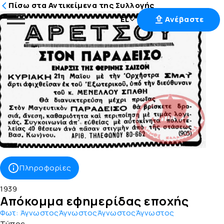
Πίσω στα Αντικείμενα της Συλλογής
EL
Ανέβαστε
Μετάβαση
στο
περιεχόμενο
Πληροφορίες
1939
Απόκομμα εφημερίδας εποχής
Φωτ:
ΆγνωστοςΆγνωστοςΆγνωστοςΆγνωστος
Τύπος