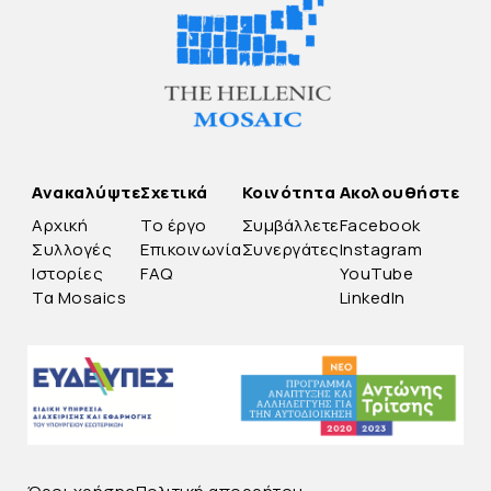
Ανακαλύψτε
Σχετικά
Κοινότητα
Ακολουθήστε
Αρχική
Το έργο
Συμβάλλετε
Facebook
Συλλογές
Επικοινωνία
Συνεργάτες
Instagram
Ιστορίες
FAQ
YouTube
Τα Mosaics
LinkedIn