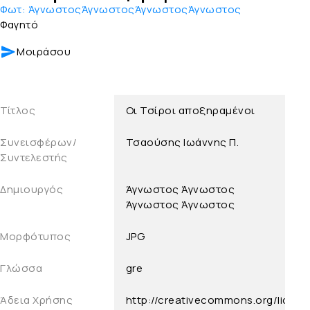
Φωτ:
ΆγνωστοςΆγνωστοςΆγνωστοςΆγνωστος
Φαγητό
Μοιράσου
Τίτλος
Οι Τσίροι αποξηραμένοι
Συνεισφέρων/
Τσαούσης Ιωάννης Π.
Συντελεστής
Δημιουργός
Άγνωστος
Άγνωστος
Άγνωστος
Άγνωστος
Μορφότυπος
JPG
Γλώσσα
gre
Άδεια Χρήσης
http://creativecommons.org/licens