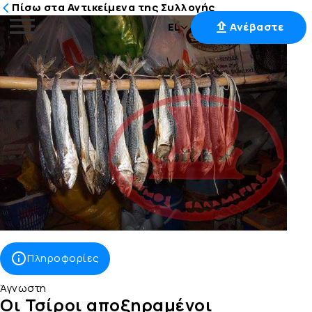
Πίσω στα Αντικείμενα της Συλλογής
EL
Ανέβαστε
Μετάβαση
στο
περιεχόμενο
Πληροφορίες
Άγνωστη
Οι Τσίροι αποξηραμένοι