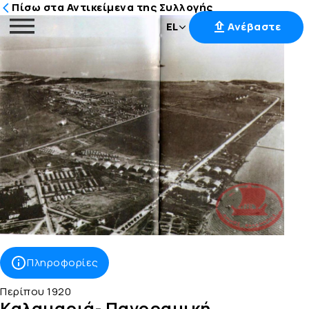
Πίσω στα Αντικείμενα της Συλλογής
EL
Ανέβαστε
Μετάβαση
στο
περιεχόμενο
Πληροφορίες
Περίπου 1920
Καλαμαριά- Πανοραμική