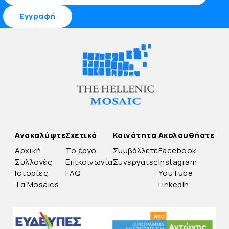
Ανακαλύψτε
Σχετικά
Κοινότητα
Ακολουθήστε
Αρχική
Το έργο
Συμβάλλετε
Facebook
Συλλογές
Επικοινωνία
Συνεργάτες
Instagram
Ιστορίες
FAQ
YouTube
Τα Mosaics
LinkedIn