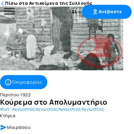
Πίσω στα Αντικείμενα της Συλλογής
EL
Ανέβαστε
Μετάβαση
στο
περιεχόμενο
Πληροφορίες
Περίπου 1922
Κούρεμα στο Απολυμαντήριο
Φωτ:
ΆγνωστοςΆγνωστοςΆγνωστοςΆγνωστος
Κτήρια
Μοιράσου