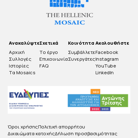
Ανακαλύψτε
Σχετικά
Κοινότητα
Ακολουθήστε
Αρχική
Το έργο
Συμβάλλετε
Facebook
Συλλογές
Επικοινωνία
Συνεργάτες
Instagram
Ιστορίες
FAQ
YouTube
Τα Mosaics
LinkedIn
Όροι χρήσης
Πολιτική απορρήτου
Δικαιώματα κατοχής
Δήλωση προσβασιμότητας