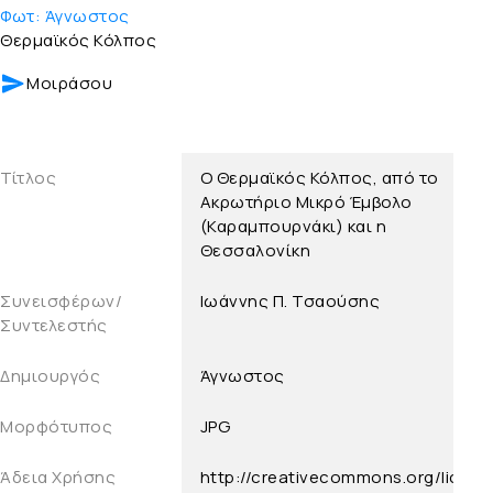
Φωτ:
Άγνωστος
Θερμαϊκός Κόλπος
Μοιράσου
Τίτλος
Ο Θερμαϊκός Κόλπος, από το
Ακρωτήριο Μικρό Έμβολο
(Καραμπουρνάκι) και η
Θεσσαλονίκη
Συνεισφέρων/
Ιωάννης Π. Τσαούσης
Συντελεστής
Δημιουργός
Άγνωστος
Μορφότυπος
JPG
Άδεια Χρήσης
http://creativecommons.org/licens