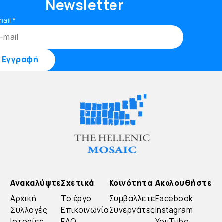
Newsletter
mail
*
Ανακαλύψτε
Σχετικά
Κοινότητα
Ακολουθήστε
Αρχική
Το έργο
Συμβάλλετε
Facebook
Συλλογές
Επικοινωνία
Συνεργάτες
Instagram
Ιστορίες
FAQ
YouTube