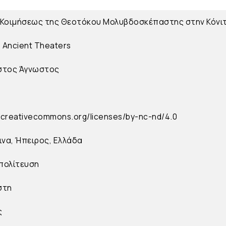
Κοιμήσεως της Θεοτόκου Μολυβδοσκέπαστης στην Κόνι
s Ancient Theaters
στος
Άγνωστος
//creativecommons.org/licenses/by-nc-nd/4.0
ινα, Ήπειρος, Ελλάδα
πολίτευση
στη
ς