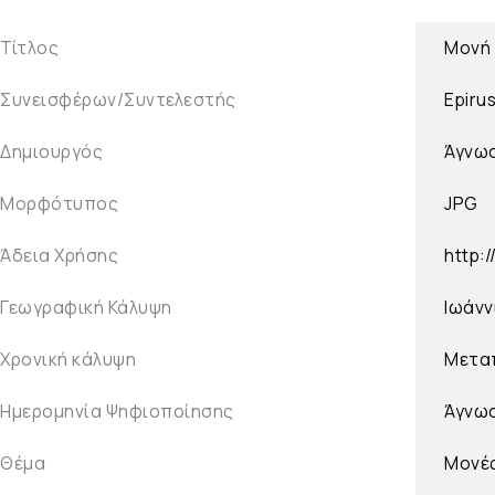
Τίτλος
Μονή 
Συνεισφέρων/Συντελεστής
Epiru
Δημιουργός
Άγνω
Μορφότυπος
JPG
Άδεια Χρήσης
http:
Γεωγραφική Κάλυψη
Ιωάνν
Χρονική κάλυψη
Μετα
Ημερομηνία Ψηφιοποίησης
Άγνω
Θέμα
Μονέ