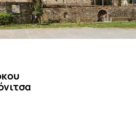
όκου
όνιτσα