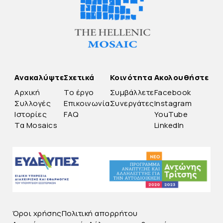
Ανακαλύψτε
Σχετικά
Κοινότητα
Ακολουθήστε
Αρχική
Το έργο
Συμβάλλετε
Facebook
Συλλογές
Επικοινωνία
Συνεργάτες
Instagram
Ιστορίες
FAQ
YouTube
Τα Mosaics
LinkedIn
Όροι χρήσης
Πολιτική απορρήτου