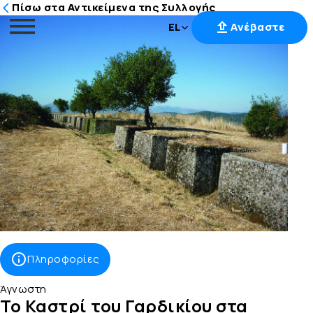
Πίσω στα Αντικείμενα της Συλλογής
EL
Ανέβαστε
Μετάβαση
στο
περιεχόμενο
Πληροφορίες
Άγνωστη
Το Καστρί του Γαρδικίου στα