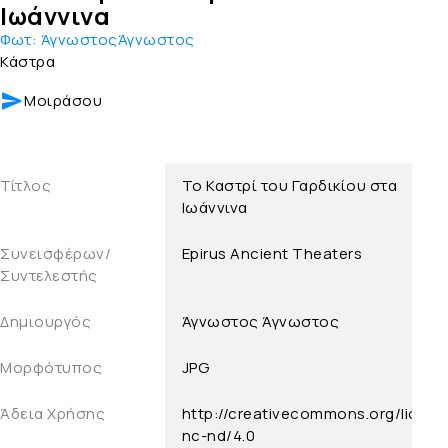
Ιωάννινα
Φωτ:
ΆγνωστοςΆγνωστος
Κάστρα
Μοιράσου
Τίτλος
Το Καστρί του Γαρδικίου στα
Ιωάννινα
Συνεισφέρων/
Epirus Ancient Theaters
Συντελεστής
Δημιουργός
Άγνωστος
Άγνωστος
Μορφότυπος
JPG
Άδεια Χρήσης
http://creativecommons.org/licens
nc-nd/4.0