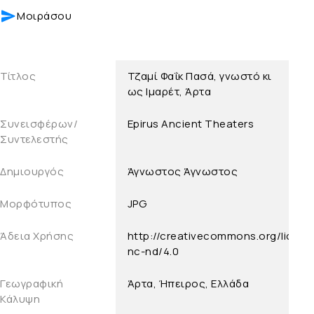
Μοιράσου
Τίτλος
Τζαμί Φαΐκ Πασά, γνωστό κι
ως Ιμαρέτ, Άρτα
Συνεισφέρων/
Epirus Ancient Theaters
Συντελεστής
Δημιουργός
Άγνωστος
Άγνωστος
Μορφότυπος
JPG
Άδεια Χρήσης
http://creativecommons.org/licens
nc-nd/4.0
Γεωγραφική
Άρτα, Ήπειρος, Ελλάδα
Κάλυψη