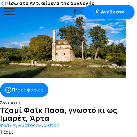
Πίσω στα Αντικείμενα της Συλλογής
EL
Ανέβαστε
Μετάβαση
στο
περιεχόμενο
Πληροφορίες
Άγνωστη
Τζαμί Φαΐκ Πασά, γνωστό κι ως
Ιμαρέτ, Άρτα
Φωτ:
ΆγνωστοςΆγνωστος
Τζαμί