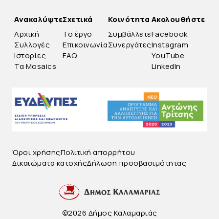
Ανακαλύψτε
Σχετικά
Κοινότητα
Ακολουθήστε
Αρχική
Το έργο
Συμβάλλετε
Facebook
Συλλογές
Επικοινωνία
Συνεργάτες
Instagram
Ιστορίες
FAQ
YouTube
Τα Mosaics
LinkedIn
Όροι χρήσης
Πολιτική απορρήτου
Δικαιώματα κατοχής
Δήλωση προσβασιμότητας
©2026 Δήμος Καλαμαριάς