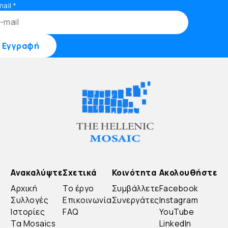
mail
*
Ανακαλύψτε
Σχετικά
Κοινότητα
Ακολουθήστε
Αρχική
Το έργο
Συμβάλλετε
Facebook
Συλλογές
Επικοινωνία
Συνεργάτες
Instagram
Ιστορίες
FAQ
YouTube
Τα Mosaics
LinkedIn