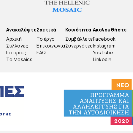
Ανακαλύψτε
Σχετικά
Κοινότητα
Ακολουθήστε
Αρχική
Το έργο
Συμβάλλετε
Facebook
Συλλογές
Επικοινωνία
Συνεργάτες
Instagram
Ιστορίες
FAQ
YouTube
Τα Mosaics
LinkedIn