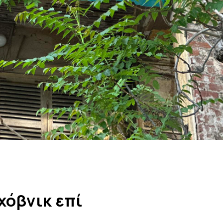
χόβνικ επί