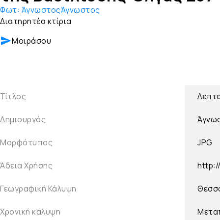
Φωτ:
ΆγνωστοςΆγνωστος
Διατηρητέα κτίρια
Μοιράσου
Τίτλος
Λεπτο
Δημιουργός
Άγνω
Μορφότυπος
JPG
Άδεια Χρήσης
http:
Γεωγραφική Κάλυψη
Θεσσα
Χρονική κάλυψη
Μετα