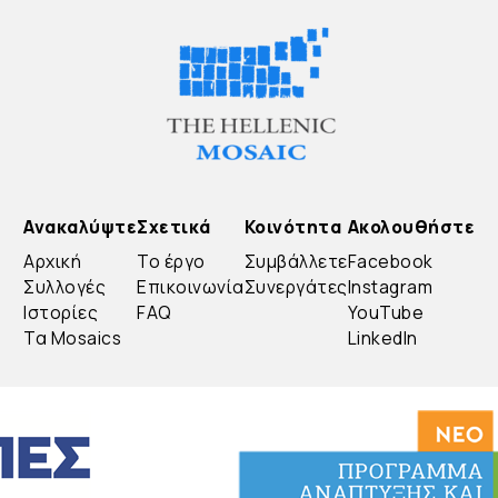
Ανακαλύψτε
Σχετικά
Κοινότητα
Ακολουθήστε
Αρχική
Το έργο
Συμβάλλετε
Facebook
Συλλογές
Επικοινωνία
Συνεργάτες
Instagram
Ιστορίες
FAQ
YouTube
Τα Mosaics
LinkedIn