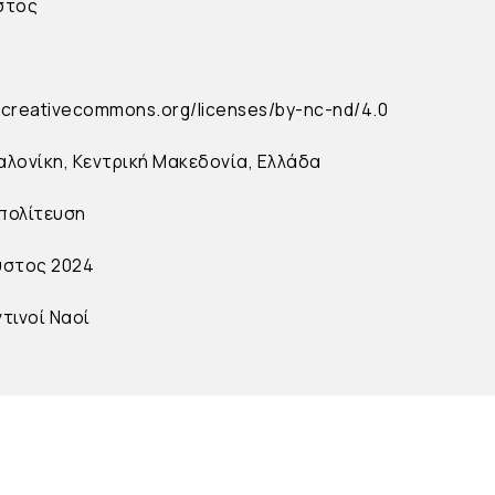
στος
//creativecommons.org/licenses/by-nc-nd/4.0
λονίκη, Κεντρική Μακεδονία, Ελλάδα
πολίτευση
υστος 2024
τινοί Ναοί