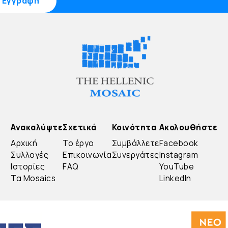
Ανακαλύψτε
Σχετικά
Κοινότητα
Ακολουθήστε
Αρχική
Το έργο
Συμβάλλετε
Facebook
Συλλογές
Επικοινωνία
Συνεργάτες
Instagram
Ιστορίες
FAQ
YouTube
Τα Mosaics
LinkedIn