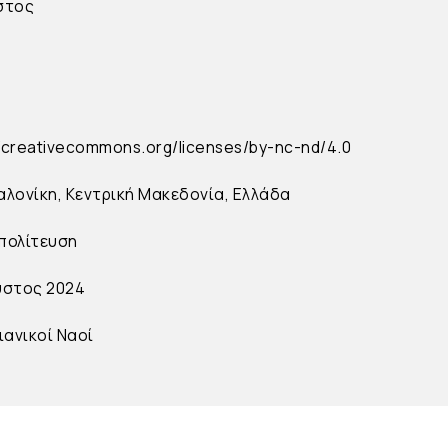
στος
//creativecommons.org/licenses/by-nc-nd/4.0
λονίκη, Κεντρική Μακεδονία, Ελλάδα
πολίτευση
υστος 2024
ιανικοί Ναοί