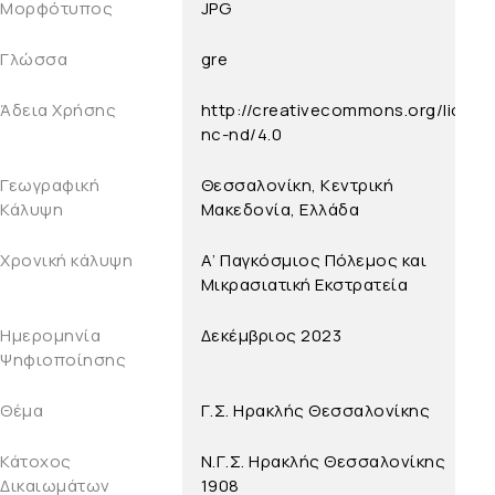
Μορφότυπος
JPG
Γλώσσα
gre
Άδεια Χρήσης
http://creativecommons.org/licens
nc-nd/4.0
Γεωγραφική
Θεσσαλονίκη, Κεντρική
Κάλυψη
Μακεδονία, Ελλάδα
Χρονική κάλυψη
Α’ Παγκόσμιος Πόλεμος και
Μικρασιατική Εκστρατεία
Ημερομηνία
Δεκέμβριος 2023
Ψηφιοποίησης
Θέμα
Γ.Σ. Ηρακλής Θεσσαλονίκης
Κάτοχος
Ν.Γ.Σ. Ηρακλής Θεσσαλονίκης
Δικαιωμάτων
1908