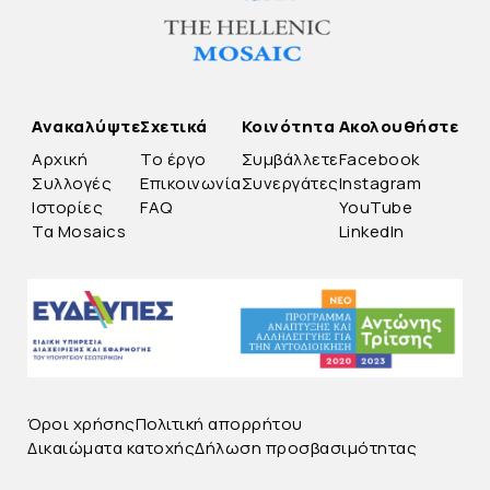
Ανακαλύψτε
Σχετικά
Κοινότητα
Ακολουθήστε
Αρχική
Το έργο
Συμβάλλετε
Facebook
Συλλογές
Επικοινωνία
Συνεργάτες
Instagram
Ιστορίες
FAQ
YouTube
Τα Mosaics
LinkedIn
Όροι χρήσης
Πολιτική απορρήτου
Δικαιώματα κατοχής
Δήλωση προσβασιμότητας