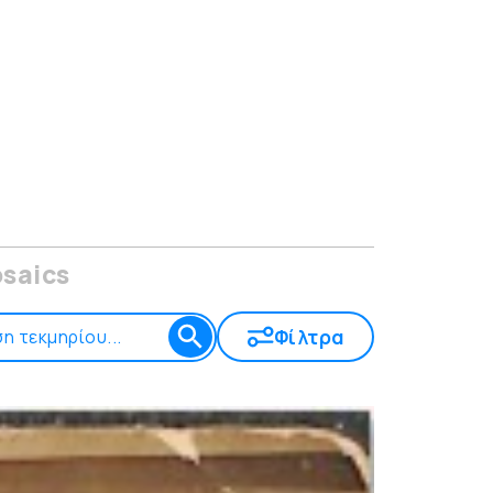
saics
Φίλτρα