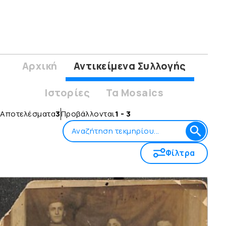
Αρχική
Αντικείμενα Συλλογής
Ιστορίες
Τα Mosaics
Αποτελέσματα
3
Προβάλλονται
1 - 3
Φίλτρα