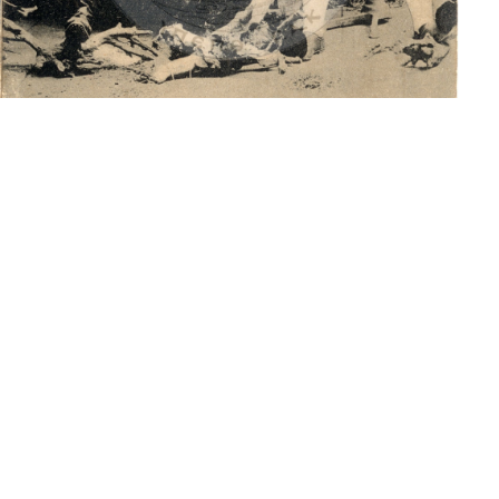
<<
<
1
>
>>
Newsletter
Email
*