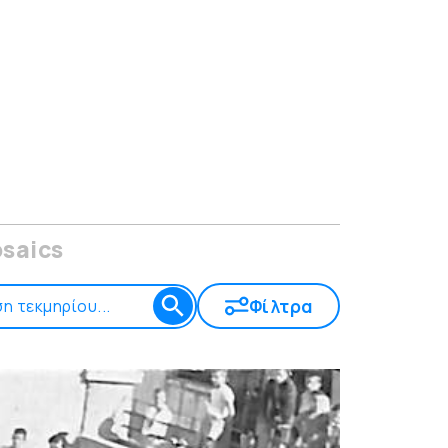
saics
Φίλτρα