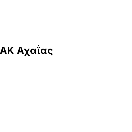
ΓΑΚ Αχαΐας